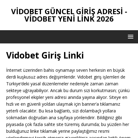
VIDOBET GÜNCEL GIRIŞ ADRESI -
VIDOBET YENI LINK 2026
Vidobet Giriş Linki
İnternet üzerinden bahis oynamayı seven herkesin en büyük
derdi kuşkusuz adres değişimleridir. Vidobet giriş işlemleri de
Türkiye’deki yasal düzenlemeler nedeniyle zaman zaman
sekteye uğrayabiliyor. Ancak bu durum sizi korkutmasın; çünkü
profesyonel ekipler yeni adresi anında yayına alıyor. Siteye en
hızlı ve en güvenli yoldan ulaşmak için banner’a tıklamanız
yeterli olacaktır. Bu kısa bağlantı, sizi dolambaçlı yollara
sokmadan doğrudan ana sayfaya yönlendirir. Bildiğiniz gibi
piyasada çok fazla sahte site türemiş durumda; bu yüzden her
bulduğunuz linke tıklamak yerine paylaştığımız resmi
yönlendirmeyi tercih etmeniz güvenliğiniz açısından kritik önem