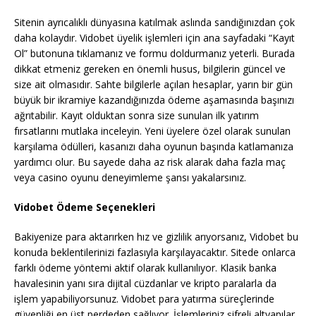
Sitenin ayrıcalıklı dünyasına katılmak aslında sandığınızdan çok
daha kolaydır. Vidobet üyelik işlemleri için ana sayfadaki “Kayıt
Ol” butonuna tıklamanız ve formu doldurmanız yeterli. Burada
dikkat etmeniz gereken en önemli husus, bilgilerin güncel ve
size ait olmasıdır. Sahte bilgilerle açılan hesaplar, yarın bir gün
büyük bir ikramiye kazandığınızda ödeme aşamasında başınızı
ağrıtabilir. Kayıt olduktan sonra size sunulan ilk yatırım
fırsatlarını mutlaka inceleyin. Yeni üyelere özel olarak sunulan
karşılama ödülleri, kasanızı daha oyunun başında katlamanıza
yardımcı olur. Bu sayede daha az risk alarak daha fazla maç
veya casino oyunu deneyimleme şansı yakalarsınız.
Vidobet Ödeme Seçenekleri
Bakiyenize para aktarırken hız ve gizlilik arıyorsanız, Vidobet bu
konuda beklentilerinizi fazlasıyla karşılayacaktır. Sitede onlarca
farklı ödeme yöntemi aktif olarak kullanılıyor. Klasik banka
havalesinin yanı sıra dijital cüzdanlar ve kripto paralarla da
işlem yapabiliyorsunuz. Vidobet para yatırma süreçlerinde
güvenliği en üst perdeden sağlıyor. İşlemleriniz şifreli altyapılar